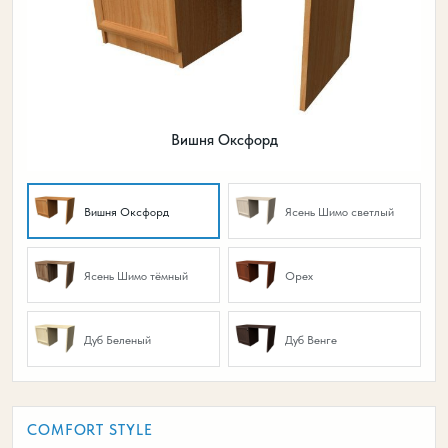
Вишня Оксфорд
Вишня Оксфорд
Ясень Шимо светлый
Ясень Шимо тёмный
Орех
Дуб Беленый
Дуб Венге
COMFORT STYLE