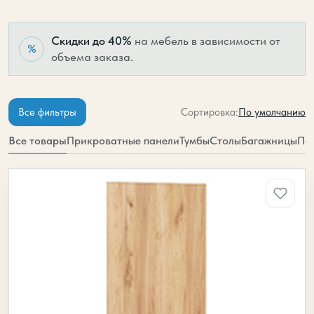
Скидки до 40%
на мебель в зависимости от
%
объема заказа.
По умолчанию
Все фильтры
Сортировка:
Все товары
Прикроватные панели
Тумбы
Столы
Багажницы
Па
Коллекция гостиничной мебели