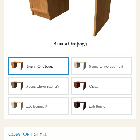
Вишня Оксфорд
Вишня Оксфорд
Ясень Шимо светлый
Ясень Шимо тёмный
Орех
Дуб Беленый
Дуб Венге
COMFORT STYLE