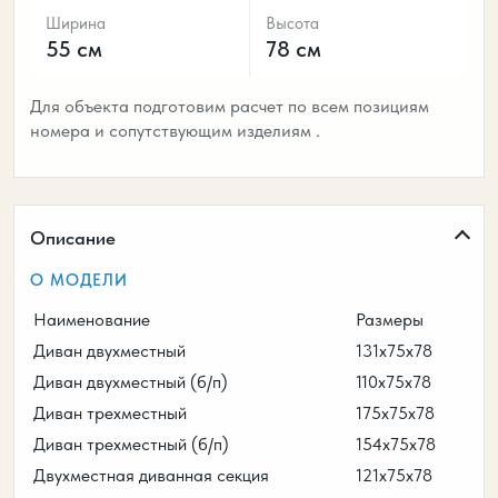
Ширина
Высота
55 см
78 см
Для объекта подготовим расчет по всем позициям
номера и сопутствующим изделиям .
Описание
О МОДЕЛИ
Наименование
Размеры
Диван двухместный
131х75х78
Диван двухместный (б/п)
110х75х78
Диван трехместный
175х75х78
Диван трехместный (б/п)
154х75х78
Двухместная диванная секция
121х75х78