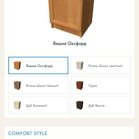
Вишня Оксфорд
Вишня Оксфорд
Ясень Шимо светлый
Ясень Шимо тёмный
Орех
Дуб Беленый
Дуб Венге
COMFORT STYLE