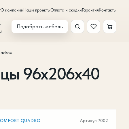
О компании
Наши проекты
Оплата и скидки
Гарантия
Контакты
4
Подобрать мебель
u
uadro»
-
ицы 96х206х40
Артикул 7002
COMFORT QUADRO