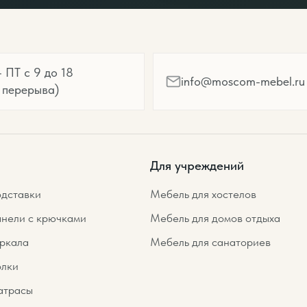
 ПТ с 9 до 18
info@moscom-mebel.ru
 перерыва)
Для учреждений
дставки
Мебель для хостелов
нели с крючками
Мебель для домов отдыха
ркала
Мебель для санаториев
лки
трасы