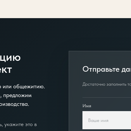
ацию
ект
Отправьте да
Достаточно заполнить то
ю или общежитию.
, предложим
оизводства.
Имя
, укажите это в