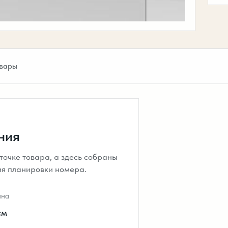
вары
ния
очке товара, а здесь собраны
ия планировки номера.
ина
см