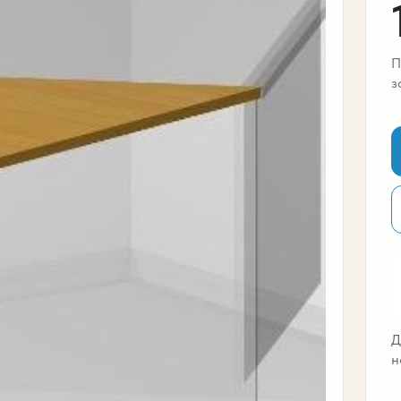
П
з
Д
н