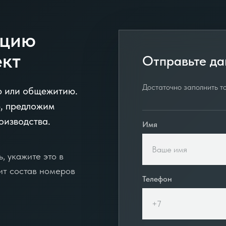
ацию
ект
Отправьте да
Достаточно заполнить то
ю или общежитию.
, предложим
оизводства.
Имя
, укажите это в
ит состав номеров
Телефон