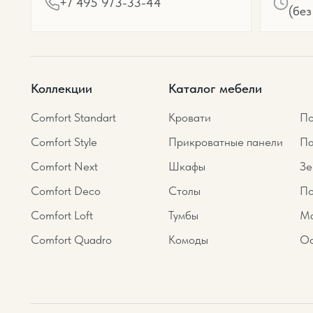
+7 495 973-33-44
(без
Коллекции
Каталог мебели
Comfort Standart
Кровати
По
Comfort Style
Прикроватные панели
Па
Comfort Next
Шкафы
Зе
Comfort Deco
Столы
По
Comfort Loft
Тумбы
Ма
Comfort Quadro
Комоды
Ос