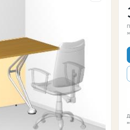
П
з
Д
н