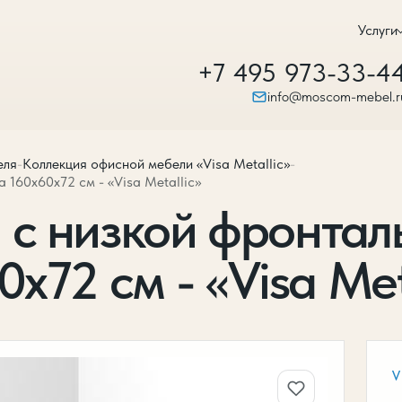
Услуги
+7 495 973-33-4
info@moscom-mebel.r
еля
-
Коллекция офисной мебели «Visa Metallic»
-
160х60х72 см - «Visa Metallic»
 с низкой фронтал
х72 см - «Visa Met
V