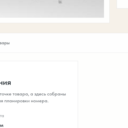
вары
ния
очке товара, а здесь собраны
ия планировки номера.
та
см