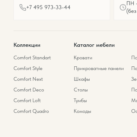
ПН -
+7 495 973-33-44
(без
Коллекции
Каталог мебели
Comfort Standart
Кровати
По
Comfort Style
Прикроватные панели
Па
Comfort Next
Шкафы
Зе
Comfort Deco
Столы
По
Comfort Loft
Тумбы
Ма
Comfort Quadro
Комоды
Ос