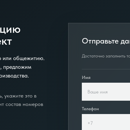
ацию
ект
Отправьте да
Достаточно заполнить то
ю или общежитию.
, предложим
оизводства.
Имя
, укажите это в
ит состав номеров
Телефон