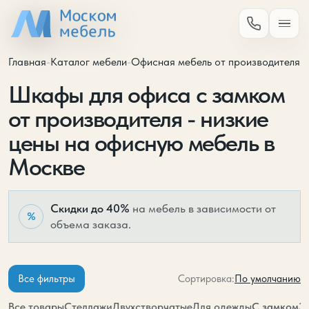
Главная
-
Каталог мебели
-
Офисная мебель от производителя
-
Шкафы для офиса с замком
от производителя - низкие
цены на офисную мебель в
Москве
Скидки до 40%
на мебель в зависимости от
%
объема заказа.
По умолчанию
Все фильтры
Сортировка:
Все товары
Стеллажи
Двухстворчатые
Для одежды
С замком
З