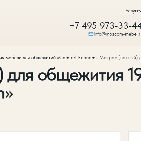
Услуги
+7 495 973-33-4
info@moscom-mebel.r
ия мебели для общежитий «Comfort Econom»
-
Матрас (ватный) д
 для общежития 19
m»