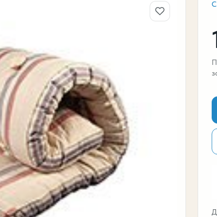
П
з
Д