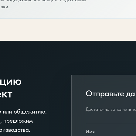
вки.
ацию
ект
Отправьте да
Достаточно заполнить то
ю или общежитию.
, предложим
оизводства.
Имя