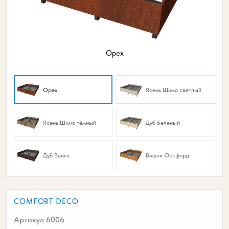
Орех
Орех
Ясень Шимо светлый
Ясень Шимо тёмный
Дуб Беленый
Дуб Венге
Вишня Оксфорд
COMFORT DECO
Артикул 6006